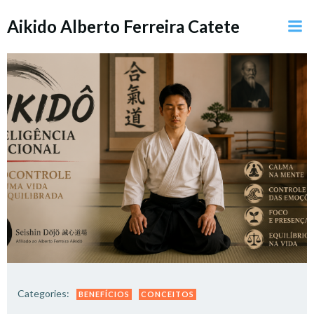
Pular
Aikido Alberto Ferreira Catete
para
o
conteúdo
Categories:
BENEFÍCIOS
CONCEITOS