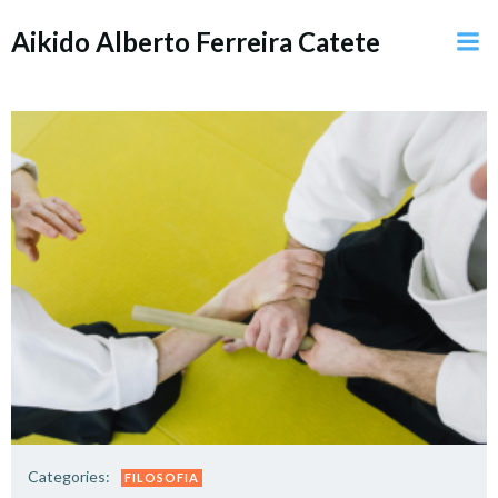
Pular
Aikido Alberto Ferreira Catete
para
o
conteúdo
Categories:
FILOSOFIA