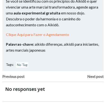
Se você se identificou com os princípios do Aikidô e quer
vivenciar uma arte marcial transformadora, agende agora
uma
aula experimental gratuita
em nosso dojo.
Descubra o poder da harmonia e o caminho do
autoconhecimento com o Aikidô.
Clique Aqui para Fazer o Agendamento
Palavras-chave:
aikido diferenças, aikidô para iniciantes,
artes marciais japonesas
Tags:
No Tag
Post
Post
Previous post
Next post
navigation
navigation
No responses yet